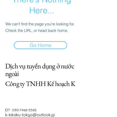
Here...
We can’t find the page you’re looking for.
Check the URL, or head back home.
Go Home
Dịch vụ tuyển dụng ở nước
ngoài
Công ty TNHH Kế hoạch K
ĐT:
090-1466-5565
k-kikaku-tokyo@outlook.jp