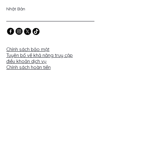
Nhật Bản
Chính sách bảo mật
Tuyên bố về khả năng truy cập
điều khoản dịch vụ
Chính sách hoàn tiền
cuộc điều tra
Email
*
Please choose
*
yes,subscride me to your
newsletter.