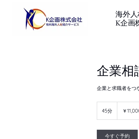
海外人
K企画
企業相
企業と求職者をつ
11,000
円
45分
4
￥11,00
5
分
今すぐ予約